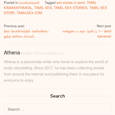
Posted in
காமக்கதைகள்
Tagged
sex stories in tamil
,
TAMIL
KAMAKATHAIKAL
,
TAMIL SEX
,
TAMIL SEX STORIES
,
TAMIL SEX
STORY
,
TAMILSEX.COM
Post
Previous post
Next post
நிலா வெளிச்சத்தில் அண்ணியை
என்னுடைய சுதா ஆன்ட்டி 1 – tamil
navigation
ஓத்த உண்மை சம்பவம்.
kamaveri
Athena
-
https://dirtysextales.com
Athena is a passionate writer who loves to explore the world of
erotic storytelling. Since 2017, he has been collecting stories
from around the internet and publishing them in one place for
everyone to enjoy.
Search
Search
for: