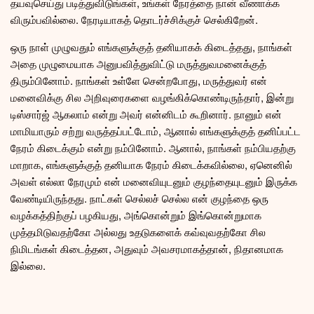
தயவுசெய்து படித்துவிடுங்கள், உங்கள் நேரத்தை நான் வீணாக்க
விரும்பவில்லை. நேரடியாகத் தொடர்ச்சிக்குச் செல்கிறேன்.
ஒரு நாள் முழுவதும் எங்களுக்குத் தனியாகக் கிடைத்தது, நாங்கள்
அதை முழுமையாக அனுபவித்துவிட்டு மருத்துவமனைக்குத்
திரும்பினோம். நாங்கள் உள்ளே சென்றபோது, மருத்துவர் என்
மனைவிக்கு சில அறிவுரைகளை வழங்கிக்கொண்டிருந்தார், இன்று
டிஸ்சார்ஜ் ஆகலாம் என்று அவர் என்னிடம் கூறினார். நானும் என்
மாமியாரும் சற்று வருத்தப்பட்டோம், ஆனால் எங்களுக்குத் தனிப்பட்ட
நேரம் கிடைக்கும் என்று நம்பினோம். ஆனால், நாங்கள் நம்பியதற்கு
மாறாக, எங்களுக்குத் தனியாக நேரம் கிடைக்கவில்லை, ஏனெனில்
அவள் எல்லா நேரமும் என் மனைவியுடனும் குழந்தையுடனும் இருக்க
வேண்டியிருந்தது. நாட்கள் செல்லச் செல்ல என் குழந்தை ஒரு
வழக்கத்திற்குப் பழகியது, அங்கொன்றும் இங்கொன்றுமாக
முத்தமிடுவதற்கோ அல்லது உதடுகளைக் கவ்வுவதற்கோ சில
நிமிடங்கள் கிடைத்தன, அதுவும் அவசரமாகத்தான், நிதானமாக
இல்லை.