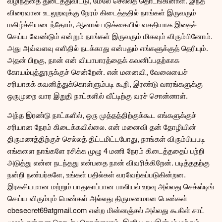
வழிந்ததை துடைத்துவிட்டு, மேலே செல்லத் தொடங்கினாள். இந்த
விரைவான உடலுறவுக்கு நேரம் கிடைத்ததில் நாங்கள் இருவரும்
மகிழ்ச்சியடைந்தோம், ஆனால் படுக்கையில் வசதியாக இதைச்
செய்ய வேண்டும் என்றும் நாங்கள் இருவரும் மிகவும் விரும்பினோம்.
அது அவ்வளவு எளிதில் நடக்காது என்பதும் எங்களுக்குத் தெரியும்.
அதன் பிறகு, நான் என் வியாபாரத்தைக் கவனிப்பதற்காக
கோயம்புத்தூருக்குச் சென்றேன். என் மனைவி, வேலையைச்
சரியாகக் கவனித்துக்கொள்ளும்படி கூறி, இரண்டு வாரங்களுக்கு
ஒருமுறை வார இறுதி நாட்களில் வீட்டிற்கு வரச் சொன்னாள்.
அந்த இரண்டு நாட்களில், ஒரு முத்தத்திற்குக்கூட எங்களுக்குச்
சரியான நேரம் கிடைக்கவில்லை. என் மனைவி தன் தோழியின்
திருமணத்திற்குச் செல்லத் திட்டமிட்டபோது, நாங்கள் விரும்பியபடி
எங்களை நாங்களே ரசிக்க முழு 4 மணி நேரம் கிடைத்ததைப் பற்றி
அடுத்து என்ன நடந்தது என்பதை நான் விவரிக்கிறேன். படித்ததற்கு
நன்றி நண்பர்களே, உங்கள் பதில்கள் வரவேற்கப்படுகின்றன.
இரகசியமான மற்றும் பாதுகாப்பான பாலியல் உறவு அல்லது செக்ஸ்டிங்
செய்ய விரும்பும் பெண்கள் அல்லது திருமணமான பெண்கள்
cbesecret69atgmail.com என்ற மின்னஞ்சல் அல்லது கூகிள் சாட்
மூலம் என்னை தொடர்பு கொள்ளலாம். இனிய சுயஇன்பம் மற்றும்