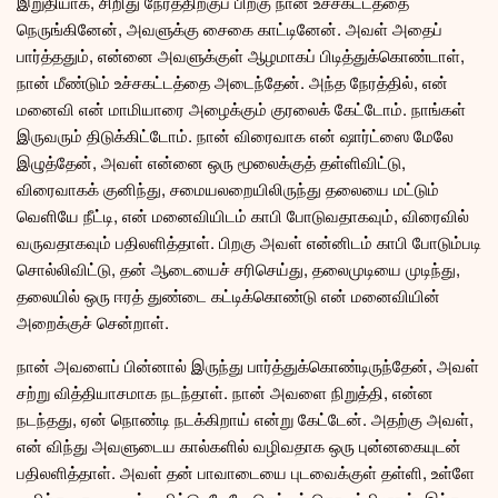
இறுதியாக, சிறிது நேரத்திற்குப் பிறகு நான் உச்சகட்டத்தை
நெருங்கினேன், அவளுக்கு சைகை காட்டினேன். அவள் அதைப்
பார்த்ததும், என்னை அவளுக்குள் ஆழமாகப் பிடித்துக்கொண்டாள்,
நான் மீண்டும் உச்சகட்டத்தை அடைந்தேன். அந்த நேரத்தில், என்
மனைவி என் மாமியாரை அழைக்கும் குரலைக் கேட்டோம். நாங்கள்
இருவரும் திடுக்கிட்டோம். நான் விரைவாக என் ஷார்ட்ஸை மேலே
இழுத்தேன், அவள் என்னை ஒரு மூலைக்குத் தள்ளிவிட்டு,
விரைவாகக் குனிந்து, சமையலறையிலிருந்து தலையை மட்டும்
வெளியே நீட்டி, என் மனைவியிடம் காபி போடுவதாகவும், விரைவில்
வருவதாகவும் பதிலளித்தாள். பிறகு அவள் என்னிடம் காபி போடும்படி
சொல்லிவிட்டு, தன் ஆடையைச் சரிசெய்து, தலைமுடியை முடிந்து,
தலையில் ஒரு ஈரத் துண்டை கட்டிக்கொண்டு என் மனைவியின்
அறைக்குச் சென்றாள்.
நான் அவளைப் பின்னால் இருந்து பார்த்துக்கொண்டிருந்தேன், அவள்
சற்று வித்தியாசமாக நடந்தாள். நான் அவளை நிறுத்தி, என்ன
நடந்தது, ஏன் நொண்டி நடக்கிறாய் என்று கேட்டேன். அதற்கு அவள்,
என் விந்து அவளுடைய கால்களில் வழிவதாக ஒரு புன்னகையுடன்
பதிலளித்தாள். அவள் தன் பாவாடையை புடவைக்குள் தள்ளி, உள்ளே