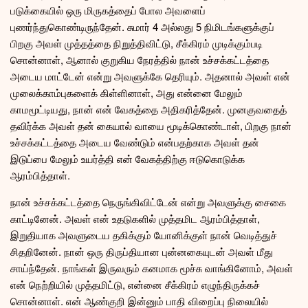
படுக்கையில் ஒரு மிருகத்தைப் போல அவளைப்
புணர்ந்துகொண்டிருந்தேன். சுமார் 4 அல்லது 5 நிமிடங்களுக்குப்
பிறகு அவள் முத்தத்தை நிறுத்திவிட்டு, சீக்கிரம் முடிக்கும்படி
சொன்னாள், ஆனால் குறுகிய நேரத்தில் நான் உச்சக்கட்டத்தை
அடைய மாட்டேன் என்று அவளுக்கே தெரியும். அதனால் அவள் என்
முலைக்காம்புகளைக் கிள்ளினாள், அது என்னை மேலும்
காமமூட்டியது, நான் என் வேகத்தை அதிகரித்தேன். முனகுவதைத்
தவிர்க்க அவள் தன் கையால் வாயை மூடிக்கொண்டாள், பிறகு நான்
உச்சக்கட்டத்தை அடைய வேண்டும் என்பதற்காக அவள் தன்
இடுப்பை மேலும் உயர்த்தி என் வேகத்திற்கு ஈடுகொடுக்க
ஆரம்பித்தாள்.
நான் உச்சக்கட்டத்தை நெருங்கிவிட்டேன் என்று அவளுக்கு சைகை
காட்டினேன். அவள் என் உதடுகளில் முத்தமிட ஆரம்பித்தாள்,
இறுதியாக அவளுடைய தகிக்கும் யோனிக்குள் நான் வெடித்துச்
சிதறினேன். நான் ஒரு திருப்தியான புன்னகையுடன் அவள் மீது
சாய்ந்தேன். நாங்கள் இருவரும் கனமாக மூச்சு வாங்கினோம், அவள்
என் நெற்றியில் முத்தமிட்டு, என்னை சீக்கிரம் எழுந்திருக்கச்
சொன்னாள். என் ஆண்குறி இன்னும் பாதி விறைப்பு நிலையில்