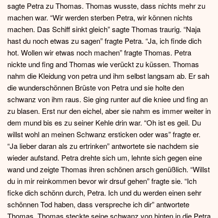
sagte Petra zu Thomas. Thomas wusste, dass nichts mehr zu
machen war. “Wir werden sterben Petra, wir können nichts
machen. Das Schiff sinkt gleich” sagte Thomas traurig. “Naja
hast du noch etwas zu sagen” fragte Petra. “Ja, ich finde dich
hot. Wollen wir etwas noch machen” fragte Thomas. Petra
nickte und fing and Thomas wie verückt zu küssen. Thomas
nahm die Kleidung von petra und ihm selbst langsam ab. Er sah
die wunderschönnen Brüste von Petra und sie holte den
schwanz von ihm raus. Sie ging runter auf die kniee und fing an
zu blasen. Erst nur den eichel, aber sie nahm es immer weiter in
dem mund bis es zu seiner Kehle drin war. “Oh ist es geil. Du
willst wohl an meinen Schwanz ersticken oder was” fragte er.
“Ja lieber daran als zu ertrinken” antwortete sie nachdem sie
wieder aufstand. Petra drehte sich um, lehnte sich gegen eine
wand und zeigte Thomas ihren schönen arsch genüßlich. “Willst
du in mir reinkommen bevor wir drsuf gehen” fragte sie. “Ich
ficke dich schönn durch, Petra. Ich und du werden einen sehr
schönnen Tod haben, dass verspreche ich dir” antwortete
Thomas. Thomas steckte seine schwanz von hinten in die Petra