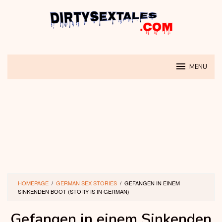
Skip
to
content
MENU
HOMEPAGE
/
GERMAN SEX STORIES
/
GEFANGEN IN EINEM
SINKENDEN BOOT (STORY IS IN GERMAN)
Gefangen in einem Sinkenden